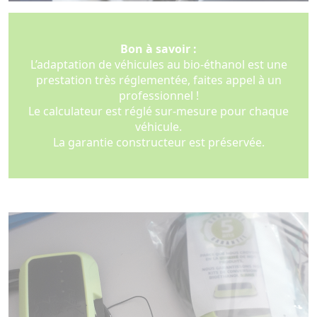
Bon à savoir :
L’adaptation de véhicules au bio-éthanol est une
prestation très réglementée, faites appel à un
professionnel !
Le calculateur est réglé sur-mesure pour chaque
véhicule.
La garantie constructeur est préservée.