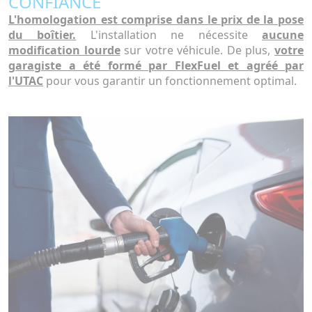
CONFIANCE
L'homologation est comprise dans le prix de la pose
du boîtier.
L'installation ne nécessite
aucune
modification lourde
sur votre véhicule. De plus,
votre
garagiste a été formé par FlexFuel et agréé par
l'UTAC
pour vous garantir un fonctionnement optimal.