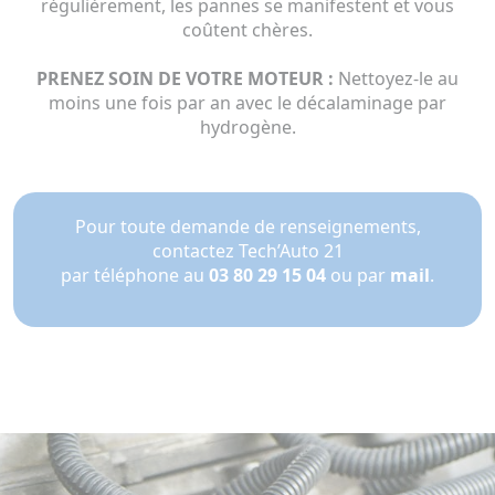
régulièrement, les pannes se manifestent et vous
coûtent chères.
PRENEZ SOIN DE VOTRE MOTEUR :
Nettoyez-le au
moins une fois par an avec le décalaminage par
hydrogène.
Pour toute demande de renseignements,
contactez Tech’Auto 21
par téléphone au
03 80 29 15 04
ou par
mail
.