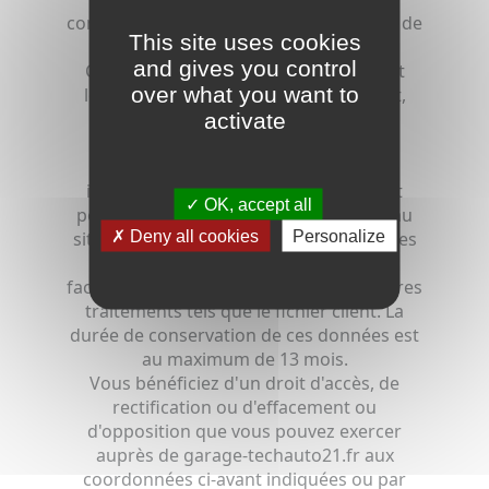
communication et l'information externe de
This site uses cookies
garage-techauto21.fr.
and gives you control
Ces données sont fondées sur l'intérêt
over what you want to
légitime du responsable de traitement,
conformément à l'article 6-1-f du
activate
règlement européen du 27 Avril 2016.
Des cookies sont susceptibles d'être
implantés sur votre poste client, ayant
OK, accept all
pour finalités de faciliter la connexion au
Deny all cookies
Personalize
site internet, la mesure d'audience, et des
cookies de réseaux sociaux (tel que
facebook) sans recoupement avec d'autres
traitements tels que le fichier client. La
durée de conservation de ces données est
au maximum de 13 mois.
Vous bénéficiez d'un droit d'accès, de
rectification ou d'effacement ou
d'opposition que vous pouvez exercer
auprès de garage-techauto21.fr aux
coordonnées ci-avant indiquées ou par