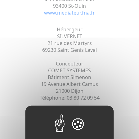
93400 St-Ouin
www.mediateur.fna.fr
Hébergeur
SILVERNET
21 rue des Martyrs
69230 Saint Genis Laval
Concepteur
COMET SYSTEMES
Bâtiment Simenon
19 Avenue Albert Camus
21000 Dijon
Téléphone: 03 80 72 09 54
Vous êtes informé de la collecte de
données à caractère personnel par
garage-techauto21.fr.
La finalité de ces traitements est la